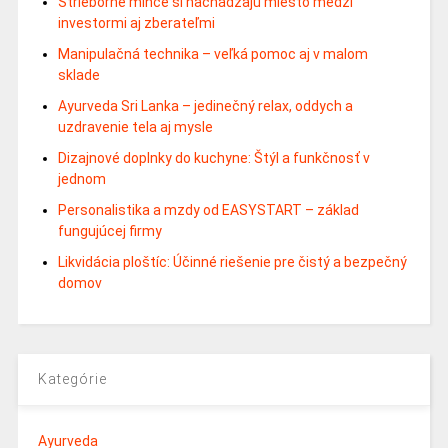
Strieborné mince si nachádzajú miesto medzi
investormi aj zberateľmi
Manipulačná technika – veľká pomoc aj v malom
sklade
Ayurveda Sri Lanka – jedinečný relax, oddych a
uzdravenie tela aj mysle
Dizajnové doplnky do kuchyne: Štýl a funkčnosť v
jednom
Personalistika a mzdy od EASYSTART – základ
fungujúcej firmy
Likvidácia ploštíc: Účinné riešenie pre čistý a bezpečný
domov
Kategórie
Ayurveda