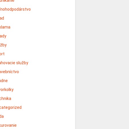
dnikanie
ľnohodpodárstvo
ad
klama
lady
užby
ort
ahovacie služby
avebníctvo
udne
vorkolky
chnika
categorized
da
kurovanie