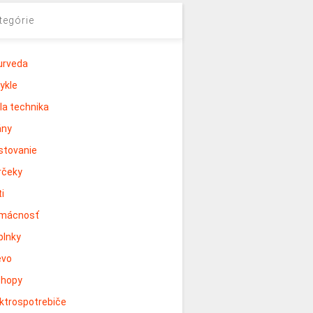
tegórie
urveda
ykle
la technika
ány
stovanie
rčeky
i
mácnosť
plnky
evo
shopy
ektrospotrebiče