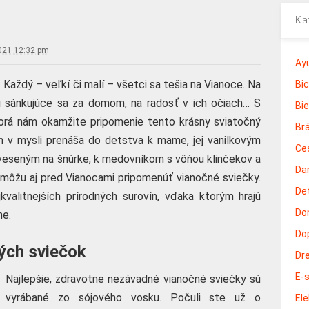
Ka
021 12:32 pm
Ay
. Každý – veľkí či malí – všetci sa tešia na Vianoce. Na
Bic
ti sánkujúce sa za domom, na radosť v ich očiach… S
Bie
torá nám okamžite pripomenie tento krásny sviatočný
Br
h v mysli prenáša do detstva k mame, jej vanilkovým
Ce
eseným na šnúrke, k medovníkom s vôňou klinčekov a
Da
môžu aj pred Vianocami pripomenúť vianočné sviečky.
Det
valitnejších prírodných surovín, vďaka ktorým hrajú
Do
ne.
Do
ých sviečok
Dr
E-
Najlepšie, zdravotne nezávadné vianočné sviečky sú
vyrábané zo sójového vosku. Počuli ste už o
El