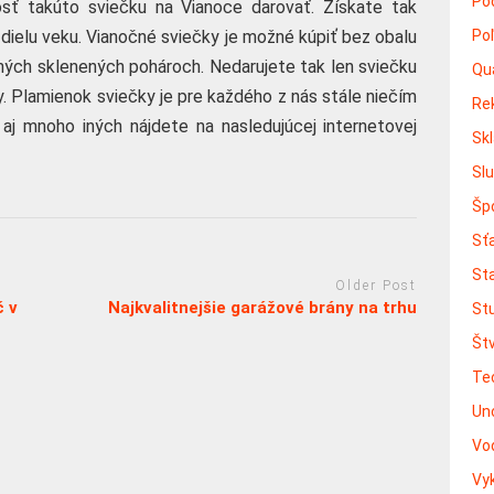
Po
sť takúto sviečku na Vianoce darovať. Získate tak
Po
dielu veku. Vianočné sviečky je možné kúpiť bez obalu
ných sklenených pohároch. Nedarujete tak len sviečku
Qu
y. Plamienok sviečky je pre každého z nás stále niečím
Re
aj mnoho iných nájdete na nasledujúcej internetovej
Sk
Sl
Šp
Sť
St
Older Post
č v
Najkvalitnejšie garážové brány na trhu
St
Št
Te
Un
Vo
Vy