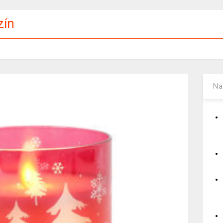
zín
Na