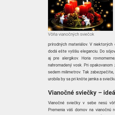
Vôňa vianočných sviečok
prírodných materiálov. V niektorých
dodá ešte vyššiu eleganciu. Do sójov
aj pre alergikov. Horia rovnomer
nahromadený vosk. Pri opakovanom za
sedem milimetrov. Tak zabezpečíte, ab
urobila by sa pri knôte jamka a svieč
Vianočné sviečky – ideá
Vianočné sviečky v sebe nesú vôňu 
Premenia váš domov na vianočnú ro