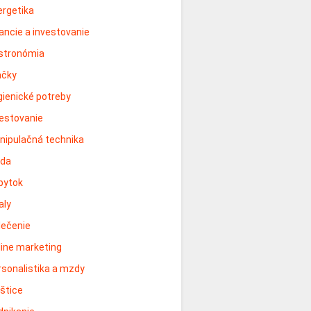
ergetika
ancie a investovanie
stronómia
ačky
gienické potreby
vestovanie
nipulačná technika
da
bytok
aly
lečenie
line marketing
rsonalistika a mzdy
oštice