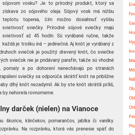
sójovom vosku? Je to prírodný produkt, ktorý sa
En
získava zo sójového oleja. Sójový vosk má nižšiu
Fin
teplotu topenia, čím možno dosiahnuť vyššiu
Ga
svietivosť sviečky. Prírodné sójové sviečky majú
Hr
svietivosť až 45 hodín. Sú vyrábané ručne, takže
Hy
každá je trošku iná – jedinečná. Aj knôt je vyrábaný z
In
 druhoch sviečok je použitý drevený knôt, čo sviečke
ých sviečok nie je pridávaný parafín, takže sú vhodné
Ma
ne, pomaly a po dohorení nenechávajú po stranách
Mó
pálení sviečky sa odporúča skrátiť knôt na približne
Ná
y dlhý knôt nezadymil. Ak by ste knôt skrátili príliš,
Ob
ka by nehorela rovnomerne.
Ob
lny darček (nielen) na Vianoce
On
Pe
škorice, klinčekov, pomarančov, jablka či vanilky.
Pl
zprávku. Na rozprávku, ktorá vás prenesie späť do