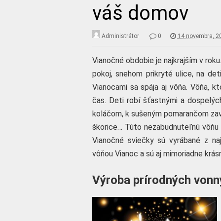
váš domov
Administrátor
0
14 novembra, 2
Vianočné obdobie je najkrajším v roku
pokoj, snehom prikryté ulice, na de
Vianocami sa spája aj vôňa. Vôňa, k
čas. Deti robí šťastnými a dospelýc
koláčom, k sušeným pomarančom zav
škorice… Túto nezabudnuteľnú vôňu 
Vianočné sviečky sú vyrábané z najk
vôňou Vianoc a sú aj mimoriadne krás
Výroba prírodných vonn