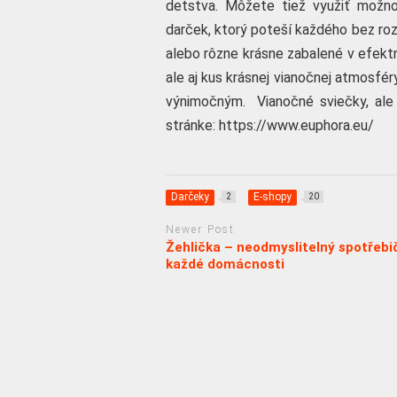
detstva. Môžete tiež využiť možno
darček, ktorý poteší každého bez roz
alebo rôzne krásne zabalené v efekt
ale aj kus krásnej vianočnej atmosfér
výnimočným. Vianočné sviečky, ale 
stránke:
https://www.euphora.eu/
Darčeky
E-shopy
2
20
Newer Post
Žehlička – neodmyslitelný spotřebi
každé domácnosti